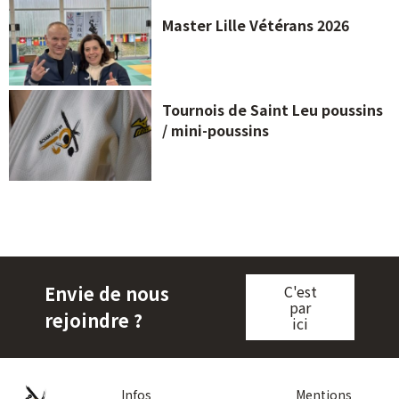
Master Lille Vétérans 2026
Tournois de Saint Leu poussins
/ mini-poussins
Envie de nous
C'est
par
rejoindre ?
ici
Infos
Mentions